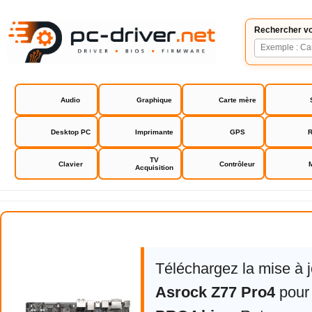
Rechercher vo
Audio
Graphique
Carte mère
Desktop PC
Imprimante
GPS
R
TV
Clavier
Contrôleur
Acquisition
Asrock Z77 PRO4 bios
Téléchargez la mise à 
Asrock Z77 Pro4
pou