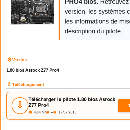
PRO4 bios
. Retrouvez
version, les systèmes 
les informations de mise
description du pilote.
⚙
Version
1.80 bios Asrock Z77 Pro4
⇩
Téléchargement
Télécharger le pilote 1.80 bios Asrock
⇩
Z77 Pro4
💾
4,44 Mo
🌐
--
📅
17/07/2013