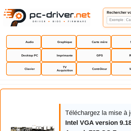
Rechercher vo
Audio
Graphique
Carte mère
Desktop PC
Imprimante
GPS
R
TV
Clavier
Contrôleur
Acquisition
Asrock Z87 OC Formula bios dri
Téléchargez la mise à 
Intel VGA version 9.1