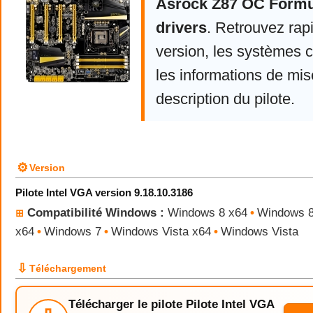
Asrock Z87 OC Formu
drivers
. Retrouvez rap
version, les systèmes 
les informations de mise
description du pilote.
⚙
Version
Pilote Intel VGA version 9.18.10.3186
Compatibilité Windows :
Windows 8 x64
•
Windows 
⊞
x64
•
Windows 7
•
Windows Vista x64
•
Windows Vista
⇩
Téléchargement
Télécharger le pilote Pilote Intel VGA