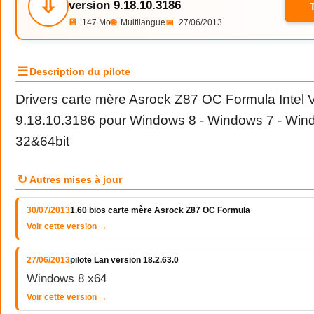
⇩
version 9.18.10.3186
💾
147 Mo
🌐
Multilangue
📅
27/06/2013
☰
Description du pilote
Drivers carte mère Asrock Z87 OC Formula Intel 
9.18.10.3186 pour Windows 8 - Windows 7 - Win
32&64bit
↻
Autres mises à jour
30/07/2013
1.60 bios carte mère Asrock Z87 OC Formula
Voir cette version →
27/06/2013
pilote Lan version 18.2.63.0
Windows 8 x64
Voir cette version →