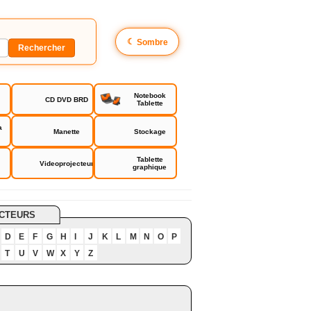
☾
Sombre
Notebook
CD DVD BRD
Tablette
a
Manette
Stockage
Tablette
Videoprojecteur
graphique
CTEURS
D
E
F
G
H
I
J
K
L
M
N
O
P
T
U
V
W
X
Y
Z