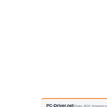
PC-Driver.net
Pilotes, BIOS, firmwares 