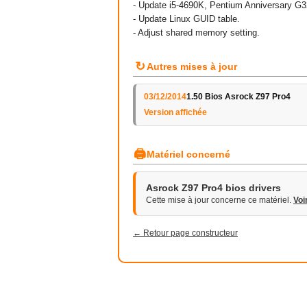
- Update i5-4690K, Pentium Anniversary G
- Update Linux GUID table.
- Adjust shared memory setting.
↻
Autres mises à jour
03/12/2014
1.50 Bios Asrock Z97 Pro4
Version affichée
🖨
Matériel concerné
Asrock Z97 Pro4 bios drivers
Cette mise à jour concerne ce matériel.
Voi
← Retour page constructeur