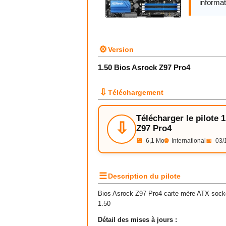
informat
⚙
Version
1.50 Bios Asrock Z97 Pro4
⇩
Téléchargement
Télécharger le pilote 
⇩
Z97 Pro4
💾
6,1 Mo
🌐
International
📅
03/
☰
Description du pilote
Bios Asrock Z97 Pro4 carte mère ATX socke
1.50
Détail des mises à jours :