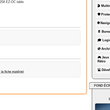
3258 EZ-OC table.
🎬 Multi
🛡 Prote
🌐 Navig
📄 Burea
🎓 Logic
💿 Archi
🎮 Jeux 
Rétro
💻 Déve
r la fiche matériel
.
FOND ÉC
1