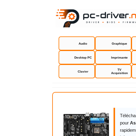
Audio
Graphique
Desktop PC
Imprimante
TV
Clavier
Acquisition
Asrock Z97 
Télécha
pour
As
rapidem