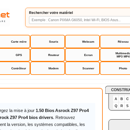
Rechercher votre matériel
Carte mère
Souris
Webcam
Réseau
Multimedi
GPS
Routeur
Ecran
MP3 MP4
Contrôleur
Modem
Scanner
Photo
Pro4 bios drivers
CONSTRU
A
B
C
Q
R
S
rgez la mise à jour
1.50 Bios Asrock Z97 Pro4
rock Z97 Pro4 bios drivers
. Retrouvez
ent la version, les systèmes compatibles, les