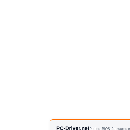
PC-Driver.net
Pilotes, BIOS, firmwares 