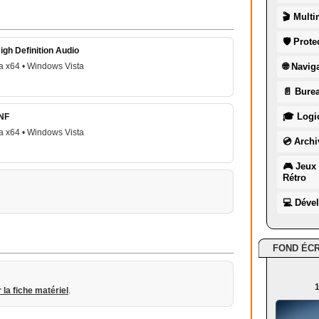
🎬 Multi
🛡 Prote
igh Definition Audio
a x64 • Windows Vista
🌐 Navig
📄 Burea
🎓 Logic
INF
a x64 • Windows Vista
💿 Archi
🎮 Jeux 
Rétro
💻 Déve
FOND ÉC
1
r la fiche matériel
.