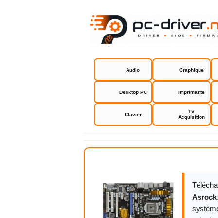
Audio
Graphique
Desktop PC
Imprimante
TV
Clavier
Acquisition
H55 Pro As
Télécha
Asrock
système