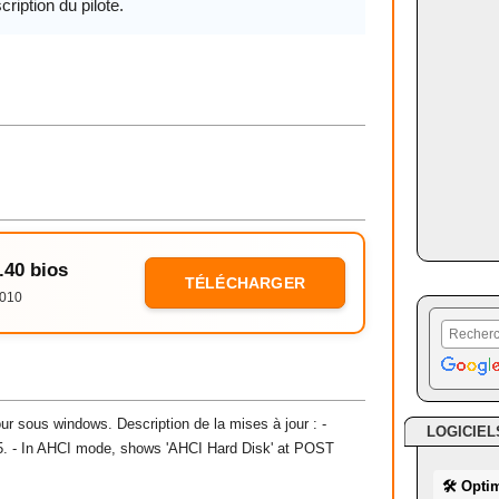
cription du pilote.
.40 bios
TÉLÉCHARGER
2010
ur sous windows. Description de la mises à jour : -
LOGICIEL
35. - In AHCI mode, shows 'AHCI Hard Disk' at POST
🛠 Opti