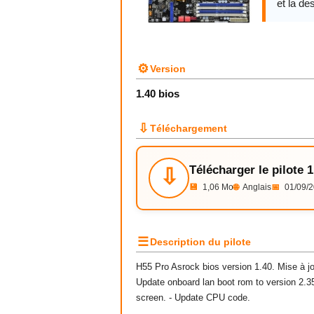
et la des
⚙
Version
1.40 bios
⇩
Téléchargement
Télécharger le pilote 1
⇩
💾
1,06 Mo
🌐
Anglais
📅
01/09/
☰
Description du pilote
H55 Pro Asrock bios version 1.40. Mise à jo
Update onboard lan boot rom to version 2.
screen. - Update CPU code.