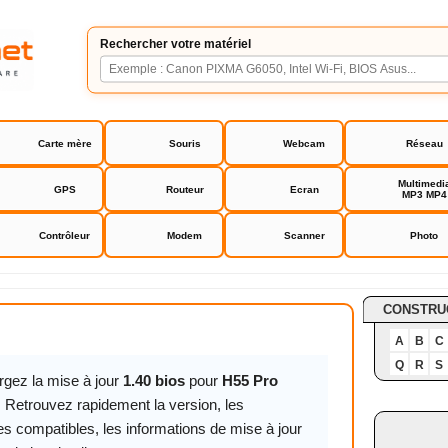
Rechercher votre matériel
Carte mère
Souris
Webcam
Réseau
Multimedi
GPS
Routeur
Ecran
MP3 MP4
Contrôleur
Modem
Scanner
Photo
rock
CONSTRU
A
B
C
Q
R
S
rgez la mise à jour
1.40 bios
pour
H55 Pro
. Retrouvez rapidement la version, les
s compatibles, les informations de mise à jour