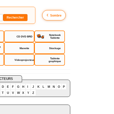
☾
Sombre
Notebook
CD DVD BRD
Tablette
a
Manette
Stockage
Tablette
Videoprojecteur
graphique
CTEURS
D
E
F
G
H
I
J
K
L
M
N
O
P
T
U
V
W
X
Y
Z