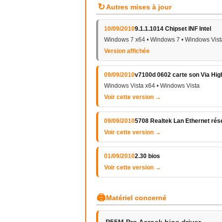
↻
Autres mises à jour
10/09/2010
9.1.1.1014 Chipset INF Intel
Windows 7 x64 • Windows 7 • Windows Vist
Version affichée
09/09/2010
v7100d 0602 carte son Via High
Windows Vista x64 • Windows Vista
Voir cette version →
09/09/2010
5708 Realtek Lan Ethernet ré
Voir cette version →
01/09/2010
2.30 bios
Voir cette version →
🖨
Matériel concerné