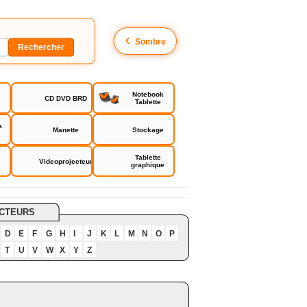
☾
Sombre
Notebook
CD DVD BRD
Tablette
a
Manette
Stockage
Tablette
Videoprojecteur
graphique
CTEURS
D
E
F
G
H
I
J
K
L
M
N
O
P
T
U
V
W
X
Y
Z