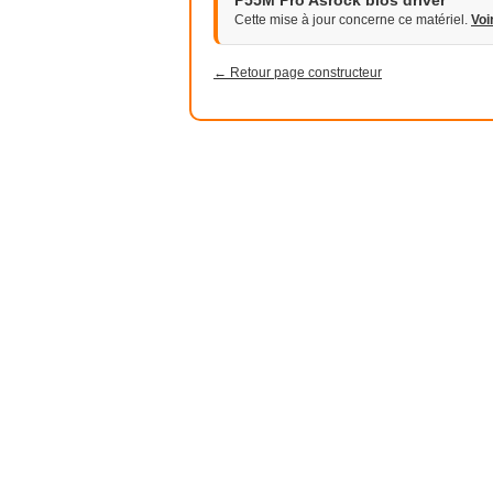
P55M Pro Asrock bios driver
Cette mise à jour concerne ce matériel.
Voi
← Retour page constructeur