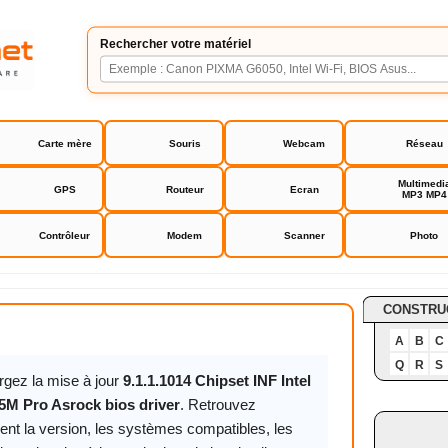
Rechercher votre matériel
Carte mère
Souris
Webcam
Réseau
Multimedi
GPS
Routeur
Ecran
MP3 MP4
Contrôleur
Modem
Scanner
Photo
srock bios driver
CONSTRU
A
B
C
Q
R
S
rgez la mise à jour
9.1.1.1014 Chipset INF Intel
5M Pro Asrock bios driver
. Retrouvez
ent la version, les systèmes compatibles, les