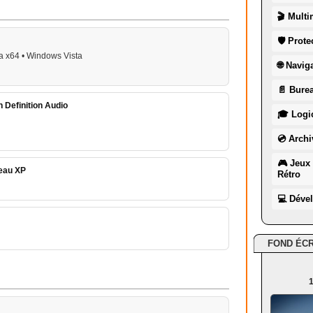
🎬 Multi
🛡 Prote
a x64 • Windows Vista
🌐 Navig
📄 Burea
 Definition Audio
🎓 Logic
💿 Archi
🎮 Jeux 
seau XP
Rétro
💻 Déve
FOND ÉC
1