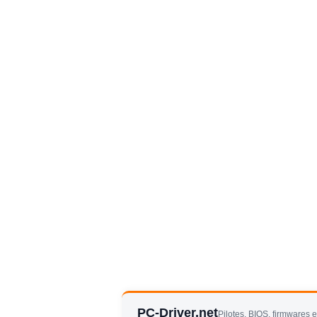
PC-Driver.net
Pilotes, BIOS, firmwares 