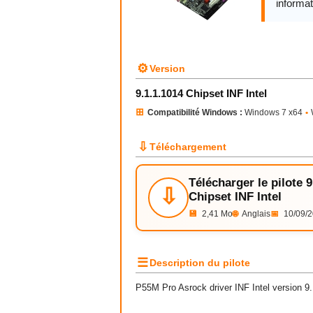
informat
⚙
Version
9.1.1.1014 Chipset INF Intel
⊞
Compatibilité Windows :
Windows 7 x64
•
⇩
Téléchargement
Télécharger le pilote 9
⇩
Chipset INF Intel
💾
2,41 Mo
🌐
Anglais
📅
10/09/
☰
Description du pilote
P55M Pro Asrock driver INF Intel version 9