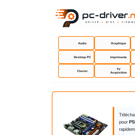
Audio
Graphique
Desktop PC
Imprimante
TV
Clavier
Acquisition
P55M Pro A
Télécha
pour
P5
rapidem