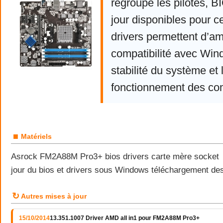
regroupe les pilotes, 
jour disponibles pour c
drivers permettent d’am
compatibilité avec Win
stabilité du système et 
fonctionnement des co
■
Matériels
Asrock FM2A88M Pro3+ bios drivers carte mère socke
jour du bios et drivers sous Windows téléchargement des 
↻
Autres mises à jour
15/10/2014
13.351.1007 Driver AMD all in1 pour FM2A88M Pro3+