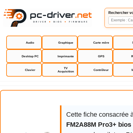
Rechercher vo
Audio
Graphique
Carte mère
Desktop PC
Imprimante
GPS
R
TV
Clavier
Contrôleur
Acquisition
Asrock FM2A88M Pro3+ bios driv
Cette fiche consacrée 
FM2A88M Pro3+ bios 