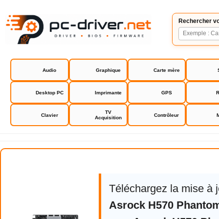
Rechercher vo
Audio
Graphique
Carte mère
Desktop PC
Imprimante
GPS
R
TV
Clavier
Contrôleur
Acquisition
Asrock H570 Phantom Gaming 4
Téléchargez la mise à 
Asrock H570 Phanto