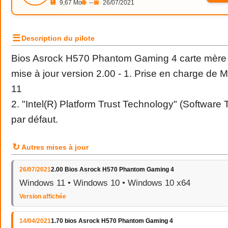
💾
9,67 Mo
🌐
--
📅
26/07/2021
☰
Description du pilote
Bios Asrock H570 Phantom Gaming 4 carte mère
mise à jour version 2.00 - 1. Prise en charge de 
11
2. "Intel(R) Platform Trust Technology" (Software 
par défaut.
↻
Autres mises à jour
26/07/2021
2.00 Bios Asrock H570 Phantom Gaming 4
Windows 11 • Windows 10 • Windows 10 x64
Version affichée
14/04/2021
1.70 bios Asrock H570 Phantom Gaming 4