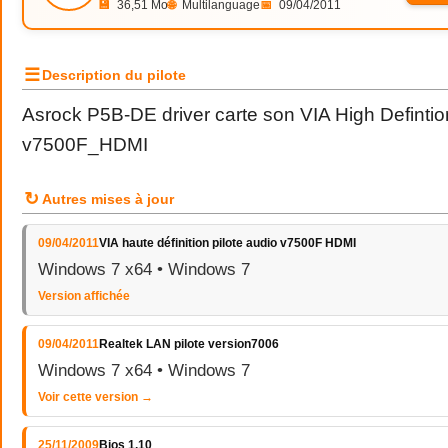
💾
36,51 Mo
🌐
Multilanguage
📅
09/04/2011
☰
Description du pilote
Asrock P5B-DE driver carte son VIA High Defintio
v7500F_HDMI
↻
Autres mises à jour
09/04/2011
VIA haute définition pilote audio v7500F HDMI
Windows 7 x64 • Windows 7
Version affichée
09/04/2011
Realtek LAN pilote version7006
Windows 7 x64 • Windows 7
Voir cette version →
25/11/2009
Bios 1.10