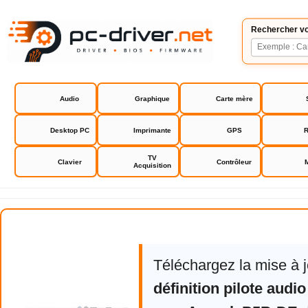
Rechercher vo
Audio
Graphique
Carte mère
Desktop PC
Imprimante
GPS
R
TV
Clavier
Contrôleur
Acquisition
Asrock P5B-DE drivers bios
Téléchargez la mise à 
définition pilote aud