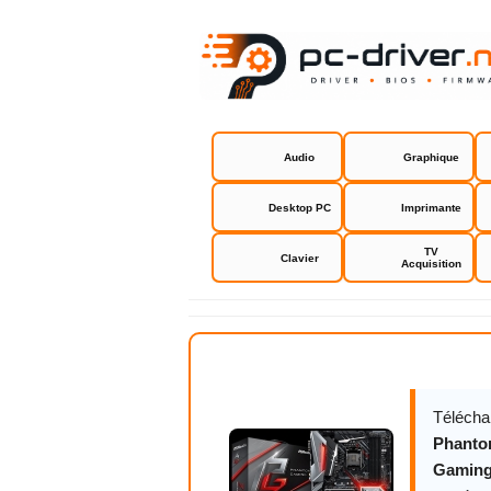
Audio
Graphique
Desktop PC
Imprimante
TV
Clavier
Acquisition
Asrock Z39
Télécha
Phanto
Gaming