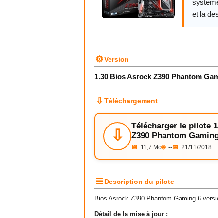
système
et la des
⚙
Version
1.30 Bios Asrock Z390 Phantom Gam
⇩
Téléchargement
Télécharger le pilote 
⇩
Z390 Phantom Gaming
💾
11,7 Mo
🌐
--
📅
21/11/2018
☰
Description du pilote
Bios Asrock Z390 Phantom Gaming 6 versi
Détail de la mise à jour :