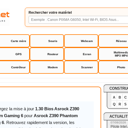
Rechercher votre matériel
Carte mère
Souris
Webcam
Réseau
Multimedi
GPS
Routeur
Ecran
MP3 MP4
Contrôleur
Modem
Scanner
Photo
0 Phantom Gaming 6
CONSTRU
A
B
C
Q
R
S
rgez la mise à jour
1.30 Bios Asrock Z390
m Gaming 6
pour
Asrock Z390 Phantom
ACTUALIT
 6
. Retrouvez rapidement la version, les
07/08/2026
Pilote Int