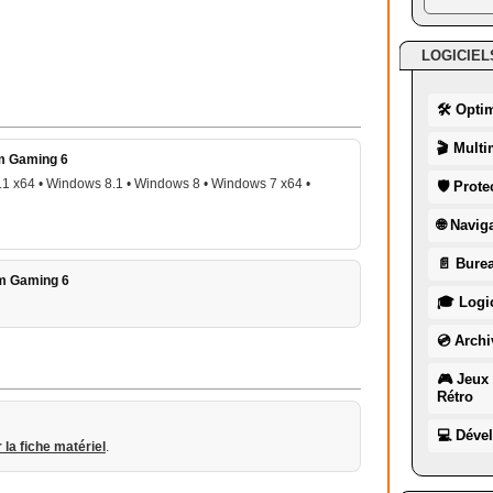
LOGICIEL
🛠 Opti
🎬 Multi
m Gaming 6
1 x64 • Windows 8.1 • Windows 8 • Windows 7 x64 •
🛡 Prote
🌐 Navig
📄 Burea
m Gaming 6
🎓 Logic
💿 Archi
🎮 Jeux 
Rétro
💻 Déve
r la fiche matériel
.