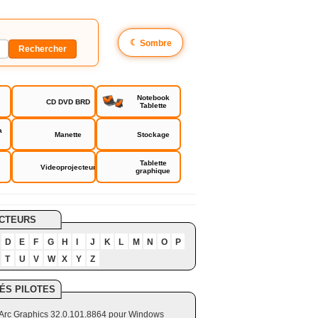
☾
Sombre
Notebook
CD DVD BRD
Tablette
a
Manette
Stockage
Tablette
Videoprojecteur
graphique
CTEURS
D
E
F
G
H
I
J
K
L
M
N
O
P
T
U
V
W
X
Y
Z
ÉS PILOTES
el Arc Graphics 32.0.101.8864 pour Windows