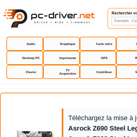
Rechercher vo
Audio
Graphique
Carte mère
Desktop PC
Imprimante
GPS
R
TV
Clavier
Contrôleur
Acquisition
Asrock Z690 Steel Legend
Téléchargez la mise à 
Asrock Z690 Steel Le