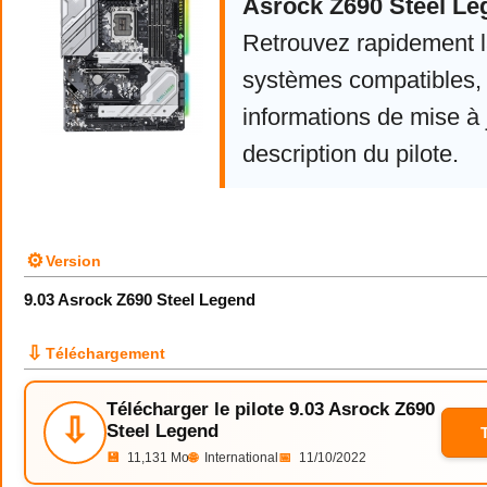
Asrock Z690 Steel Le
Retrouvez rapidement la
systèmes compatibles, 
informations de mise à j
description du pilote.
⚙
Version
9.03 Asrock Z690 Steel Legend
⇩
Téléchargement
Télécharger le pilote 9.03 Asrock Z690
⇩
Steel Legend
💾
11,131 Mo
🌐
International
📅
11/10/2022