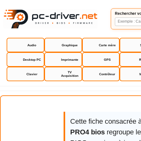
Rechercher vo
Audio
Graphique
Carte mère
Desktop PC
Imprimante
GPS
R
TV
Clavier
Contrôleur
Acquisition
Asrock Z77 PRO4 bios
Cette fiche consacrée 
PRO4 bios
regroupe les