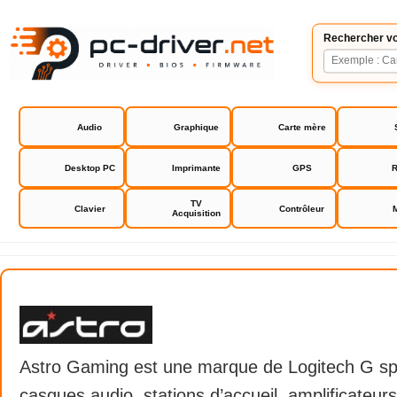
Rechercher vo
Audio
Graphique
Carte mère
Desktop PC
Imprimante
GPS
R
TV
Clavier
Contrôleur
Acquisition
Astro Gaming
Astro Gaming est une marque de Logitech G spé
casques audio, stations d’accueil, amplificateu