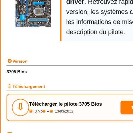
driver
. Retrouvez rapi
version, les systèmes 
les informations de mise
description du pilote.
⚙
Version
3705 Bios
⇩
Téléchargement
Télécharger le pilote 3705 Bios
⇩
💾
3 Mo
🌐
--
📅
13/03/2012