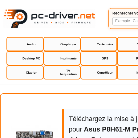
Rechercher vo
Audio
Graphique
Carte mère
Desktop PC
Imprimante
GPS
R
TV
Clavier
Contrôleur
Acquisition
Asus P8H61-M Pro bios driver
Téléchargez la mise à 
pour
Asus P8H61-M Pr