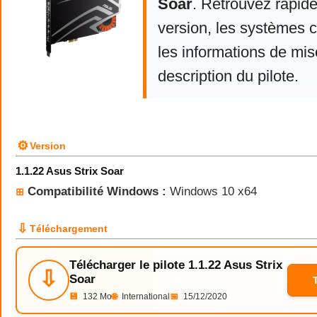
Soar
. Retrouvez rapid
version, les systèmes 
les informations de mise
description du pilote.
⚙
Version
1.1.22 Asus Strix Soar
Compatibilité Windows :
Windows 10 x64
⊞
⇩
Téléchargement
Télécharger le pilote 1.1.22 Asus Strix
⇩
Soar
💾
132 Mo
🌐
International
📅
15/12/2020