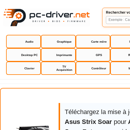
Rechercher vo
Audio
Graphique
Carte mère
Desktop PC
Imprimante
GPS
R
TV
Clavier
Contrôleur
Acquisition
Asus Strix Soar
Téléchargez la mise à 
Asus Strix Soar
pour