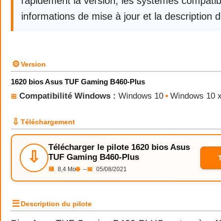
rapidement la version, les systèmes compatibl
informations de mise à jour et la description d
⚙
Version
1620 bios Asus TUF Gaming B460-Plus
Compatibilité Windows :
Windows 10
•
Windows 10 
⊞
⇩
Téléchargement
Télécharger le pilote 1620 bios Asus
⇩
TUF Gaming B460-Plus
💾
8,4 Mo
🌐
--
📅
05/08/2021
☰
Description du pilote