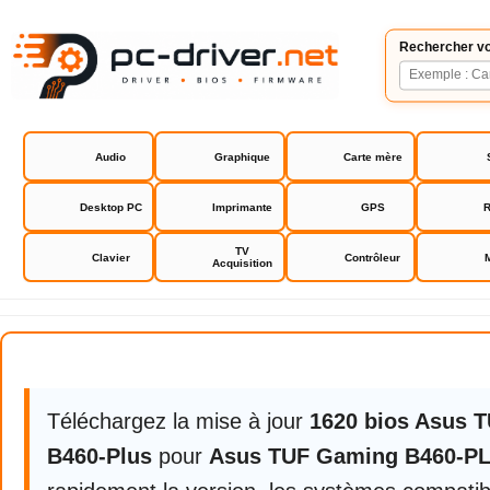
Rechercher vo
Audio
Graphique
Carte mère
Desktop PC
Imprimante
GPS
R
TV
Clavier
Contrôleur
Acquisition
Asus TUF Gaming B460-PLUS
Téléchargez la mise à jour
1620 bios Asus 
B460-Plus
pour
Asus TUF Gaming B460-P