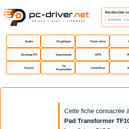
Rechercher vo
Audio
Graphique
Carte mère
Desktop PC
Imprimante
GPS
R
TV
Clavier
Contrôleur
Acquisition
Asus Eee Pad Transformer TF101
Cette fiche consacrée 
Pad Transformer TF1