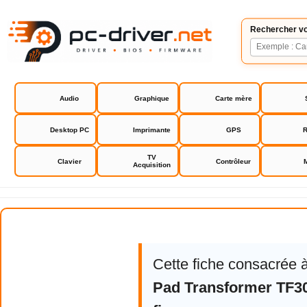
Rechercher vo
Audio
Graphique
Carte mère
Desktop PC
Imprimante
GPS
R
TV
Clavier
Contrôleur
Acquisition
Asus Eee Pad Transformer TF30
Cette fiche consacrée 
Pad Transformer TF3