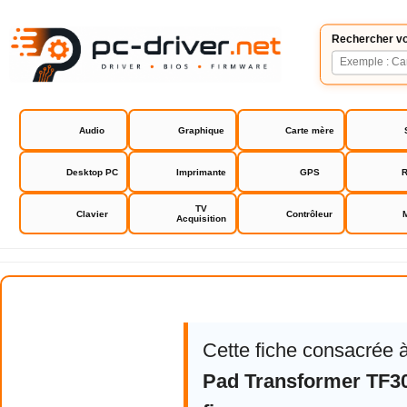
Rechercher vo
Audio
Graphique
Carte mère
Desktop PC
Imprimante
GPS
R
TV
Clavier
Contrôleur
Acquisition
Asus Eee Pad Transformer TF300
Cette fiche consacrée 
Pad Transformer TF3