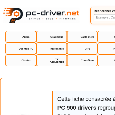
Rechercher vo
Audio
Graphique
Carte mère
Desktop PC
Imprimante
GPS
R
TV
Clavier
Contrôleur
Acquisition
Asus Eee PC 900 drivers
Cette fiche consacrée 
PC 900 drivers
regroup