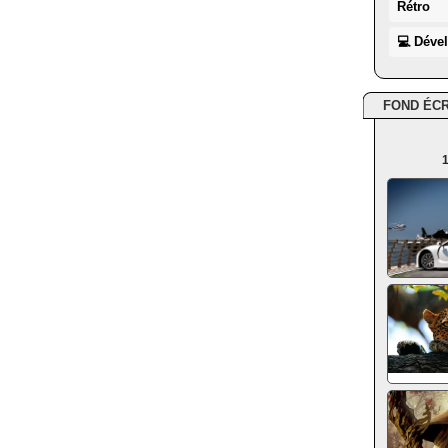
Rétro
💻 Déve
FOND ÉC
1