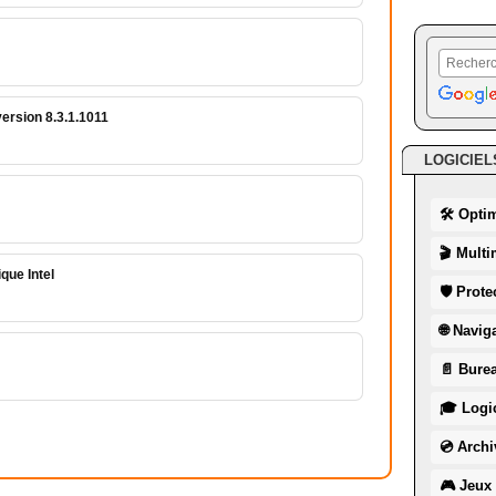
 version 8.3.1.1011
LOGICIEL
🛠 Opti
🎬 Multi
que Intel
🛡 Prote
🌐 Navig
📄 Burea
🎓 Logic
💿 Archi
🎮 Jeux 