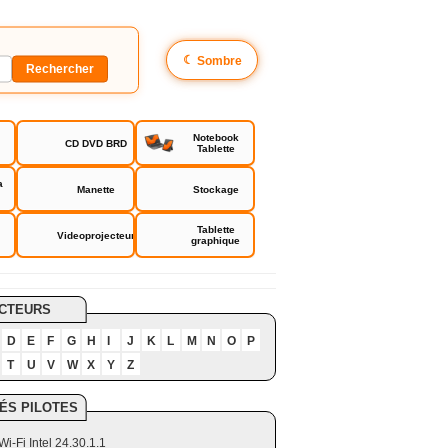
☾
Sombre
Notebook
CD DVD BRD
Tablette
a
Manette
Stockage
Tablette
Videoprojecteur
graphique
CTEURS
D
E
F
G
H
I
J
K
L
M
N
O
P
T
U
V
W
X
Y
Z
ÉS PILOTES
Wi-Fi Intel 24.30.1.1