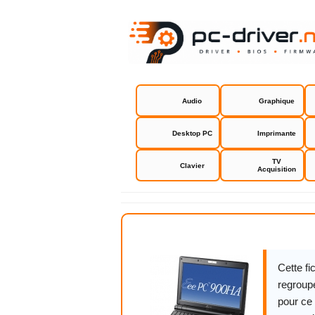
Audio
Graphique
Desktop PC
Imprimante
TV
Clavier
Acquisition
Asus Eee P
Cette f
regroupe
pour ce 