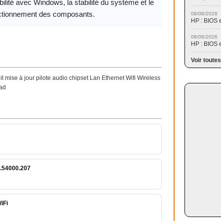
ilité avec Windows, la stabilité du système et le
ctionnement des composants.
08/08/2026
HP : BIOS 
08/08/2026
HP : BIOS 
Voir toutes
mise à jour pilote audio chipset Lan Ethernet Wifi Wireless
ad
.54000.207
iFi