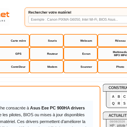
Rechercher votre matériel
Carte mère
Souris
Webcam
Réseau
Multimedi
GPS
Routeur
Ecran
MP3 MP4
Contrôleur
Modem
Scanner
Photo
C 900HA drivers
CONSTRU
A
B
C
Q
R
S
iche consacrée à
Asus Eee PC 900HA drivers
 les pilotes, BIOS ou mises à jour disponibles
ACTUALIT
matériel. Ces drivers permettent d’améliorer la
08/08/2026
HP : pilote 