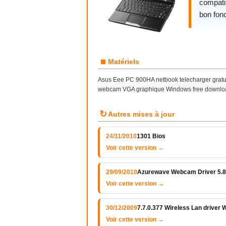
compatib
bon fon
■
Matériels
Asus Eee PC 900HA netbook telecharger gratuit 
webcam VGA graphique Windows free downlo
↻
Autres mises à jour
24/11/2010
1301 Bios
Voir cette version →
29/09/2010
Azurewave Webcam Driver 5.8
Voir cette version →
30/12/2009
7.7.0.377 Wireless Lan driver W
Voir cette version →