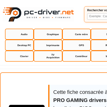
Rechercher vo
Audio
Graphique
Carte mère
Desktop PC
Imprimante
GPS
R
TV
Clavier
Contrôleur
Acquisition
Asus H170 PRO GAMING drivers 
Cette fiche consacrée 
PRO GAMING drivers