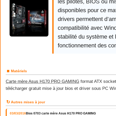
les pilotes, BIOS ou mi
disponibles pour ce mat
drivers permettent d’am
compatibilité avec Win
stabilité du système et 
fonctionnement des co
■
Matériels
Carte mère Asus H170 PRO GAMING
format ATX socke
télécharger gratuit mise à jour bios et driver sous PC W
↻
Autres mises à jour
03/03/2016
Bios 0703 carte mère Asus H170 PRO GAMING