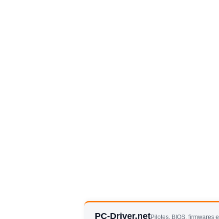
PC-Driver.net
Pilotes, BIOS, firmwares 