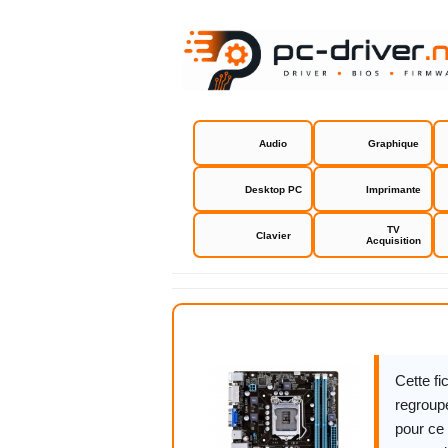
Audio
Graphique
Desktop PC
Imprimante
TV
Clavier
Acquisition
Asus H61M-
Cette f
regroupe
pour ce 