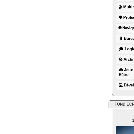
🎬 Multi
🛡 Prote
🌐 Navig
📄 Burea
🎓 Logic
💿 Archi
🎮 Jeux 
Rétro
💻 Déve
FOND ÉC
1