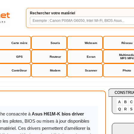
Rechercher votre matériel
Carte mère
Souris
Webcam
Réseau
Multimedi
GPS
Routeur
Ecran
MP3 MP4
Contrôleur
Modem
Scanner
Photo
K bios driver
CONSTRU
A
B
C
Q
R
S
iche consacrée à
Asus H61M-K bios driver
 les pilotes, BIOS ou mises à jour disponibles
matériel. Ces drivers permettent d’améliorer la