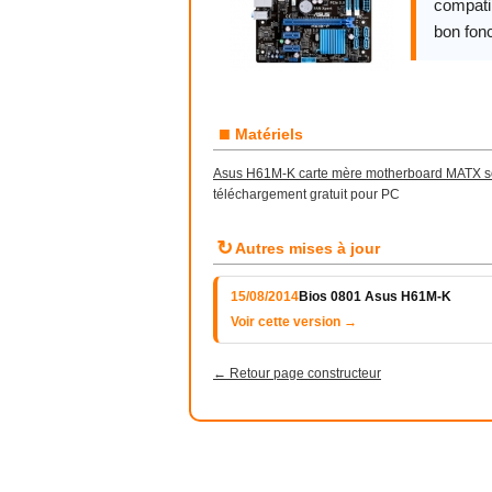
compatib
bon fon
■
Matériels
Asus H61M-K carte mère motherboard MATX so
téléchargement gratuit pour PC
↻
Autres mises à jour
15/08/2014
Bios 0801 Asus H61M-K
Voir cette version →
← Retour page constructeur