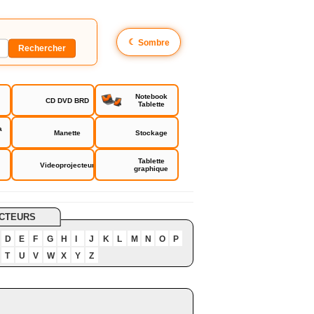
☾
Sombre
Notebook
CD DVD BRD
Tablette
a
Manette
Stockage
Tablette
Videoprojecteur
graphique
CTEURS
D
E
F
G
H
I
J
K
L
M
N
O
P
T
U
V
W
X
Y
Z