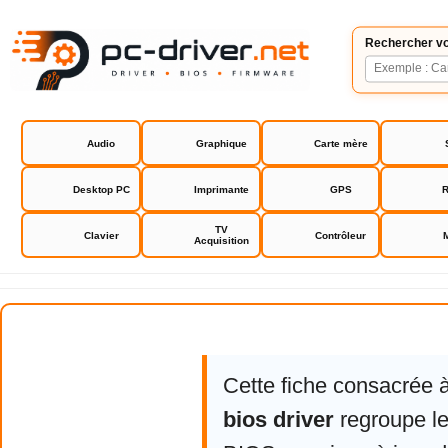
Rechercher vo
Audio
Graphique
Carte mère
Desktop PC
Imprimante
GPS
R
TV
Clavier
Contrôleur
Acquisition
Asus M4N78 bios driver
Cette fiche consacrée 
bios driver
regroupe le