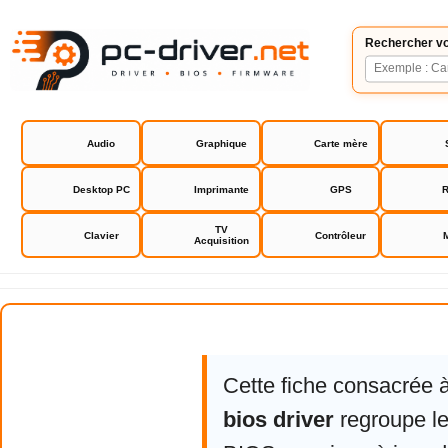
Rechercher vo
Audio
Graphique
Carte mère
Desktop PC
Imprimante
GPS
R
TV
Clavier
Contrôleur
Acquisition
Asus P5K-E bios driver
Cette fiche consacrée 
bios driver
regroupe le