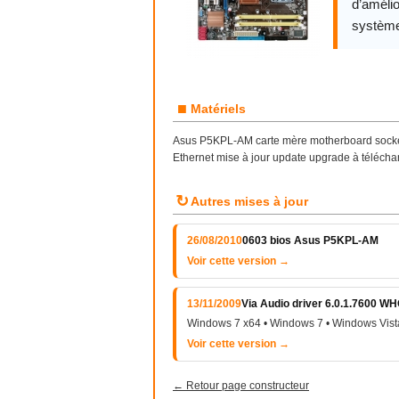
d’amélio
système
■
Matériels
Asus P5KPL-AM carte mère motherboard socket I
Ethernet mise à jour update upgrade à télécha
↻
Autres mises à jour
26/08/2010
0603 bios Asus P5KPL-AM
Voir cette version →
13/11/2009
Via Audio driver 6.0.1.7600 W
Windows 7 x64 • Windows 7 • Windows Vist
Voir cette version →
← Retour page constructeur