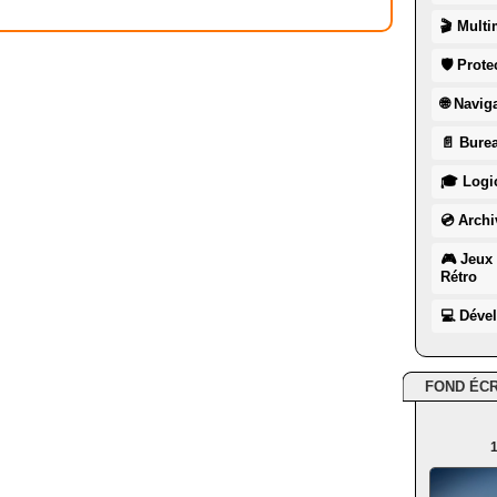
🎬 Multi
🛡 Prote
🌐 Navig
📄 Burea
🎓 Logic
💿 Archi
🎮 Jeux 
Rétro
💻 Déve
FOND ÉC
1