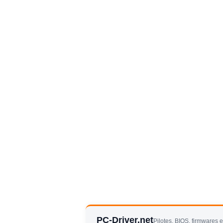
PC-Driver.net
Pilotes, BIOS, firmwares 