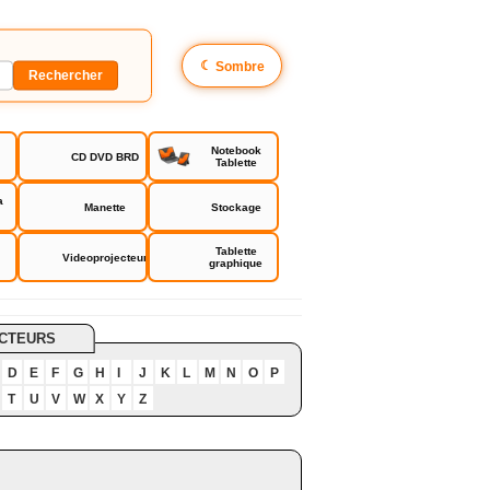
☾
Sombre
Notebook
CD DVD BRD
Tablette
a
Manette
Stockage
Tablette
Videoprojecteur
graphique
CTEURS
D
E
F
G
H
I
J
K
L
M
N
O
P
T
U
V
W
X
Y
Z