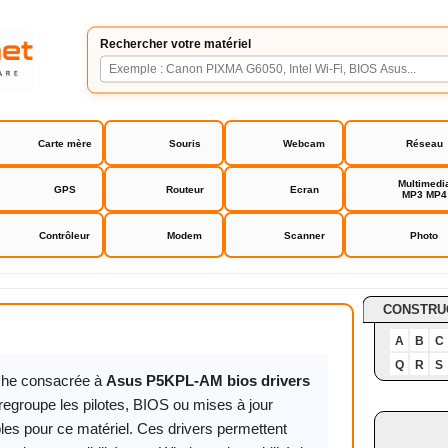
Rechercher votre matériel
Carte mère
Souris
Webcam
Réseau
Multimedi
GPS
Routeur
Ecran
MP3 MP4
Contrôleur
Modem
Scanner
Photo
-AM bios drivers pilotes
CONSTRU
A
B
C
Q
R
S
iche consacrée à
Asus P5KPL-AM bios drivers
regroupe les pilotes, BIOS ou mises à jour
les pour ce matériel. Ces drivers permettent