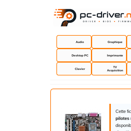
Audio
Graphique
Desktop PC
Imprimante
TV
Clavier
Acquisition
Asus P5KPL
Cette f
pilotes
disponib