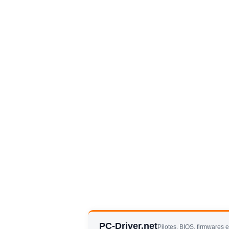
PC-Driver.net
Pilotes, BIOS, firmwares 