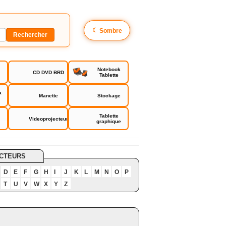
☾
Sombre
Notebook
CD DVD BRD
Tablette
a
Manette
Stockage
Tablette
Videoprojecteur
graphique
CTEURS
D
E
F
G
H
I
J
K
L
M
N
O
P
T
U
V
W
X
Y
Z