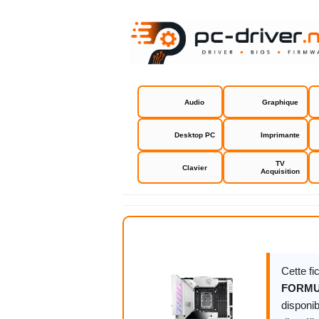
Audio
Graphique
Desktop PC
Imprimante
TV
Clavier
Acquisition
Asus ROG
Cette f
FORM
disponib