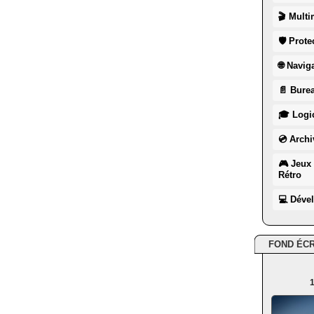
🎬 Multi
🛡 Prote
🌐 Navig
📄 Burea
🎓 Logic
💿 Archi
🎮 Jeux 
Rétro
💻 Déve
FOND ÉC
1