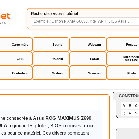
Rechercher votre matériel
Carte mère
Souris
Webcam
Réseau
Multimedi
GPS
Routeur
Ecran
MP3 MP4
Contrôleur
Modem
Scanner
Photo
 MAXIMUS Z690 FORMULA
CONSTRU
A
B
C
Q
R
S
iche consacrée à
Asus ROG MAXIMUS Z690
ULA
regroupe les pilotes, BIOS ou mises à jour
les pour ce matériel. Ces drivers permettent