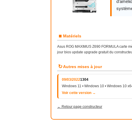
d’amélio
système
■
Matériels
Asus ROG MAXIMUS Z690 FORMULA carte mère 
jour bios update upgrade gratuit du constructe
↻
Autres mises à jour
09/03/2022
1304
Windows 11 • Windows 10 • Windows 10 x6
Voir cette version →
← Retour page constructeur