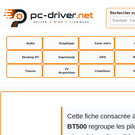
Rechercher vo
Audio
Graphique
Carte mère
Desktop PC
Imprimante
GPS
R
TV
Clavier
Contrôleur
Acquisition
Asus USB-BT500
Cette fiche consacrée 
BT500
regroupe les pil