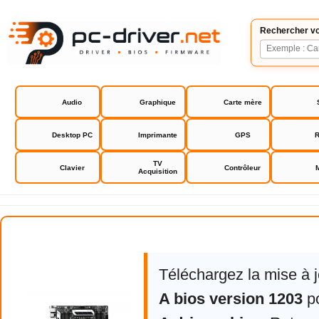
Rechercher vo
Audio
Graphique
Carte mère
Desktop PC
Imprimante
GPS
R
TV
Clavier
Contrôleur
Acquisition
Asus X99-A drivers bios
Téléchargez la mise à 
A bios version 1203
p