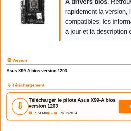
A drivers bios
. Retrou
rapidement la version,
compatibles, les infor
à jour et la description 
⚙
Version
Asus X99-A bios version 1203
⇩
Téléchargement
Télécharger le pilote Asus X99-A bios
⇩
version 1203
💾
7,24 Mo
🌐
--
📅
19/12/2014