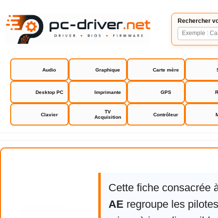
Rechercher vo
Audio
Graphique
Carte mère
Desktop PC
Imprimante
GPS
R
TV
Clavier
Contrôleur
Acquisition
Asus Xonar AE
Cette fiche consacrée 
AE
regroupe les pilote