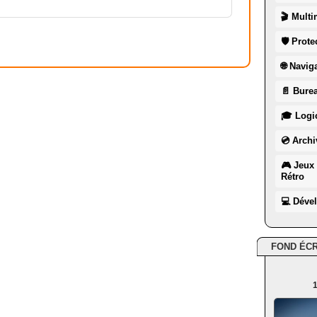
🎬 Multi
🛡 Prote
🌐 Navig
📄 Burea
🎓 Logic
💿 Archi
🎮 Jeux 
Rétro
💻 Déve
FOND ÉC
1