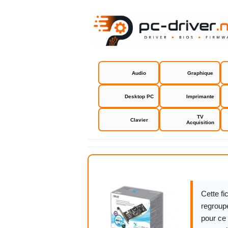
Audio
Graphique
Desktop PC
Imprimante
TV
Clavier
Acquisition
Asus Xonar
Cette f
regroupe
pour ce 