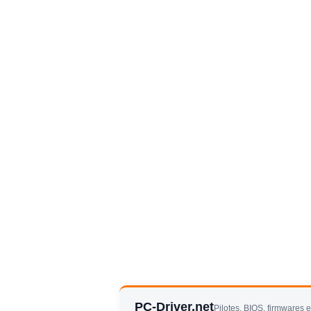
PC-Driver.net
Pilotes, BIOS, firmwares 