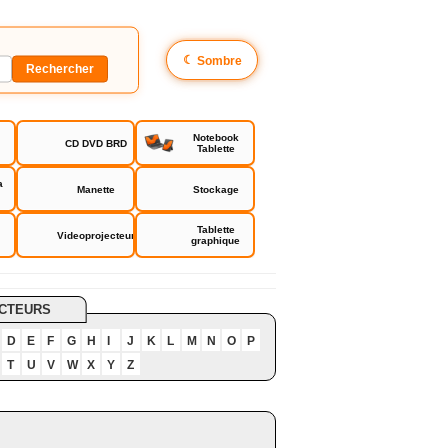
☾
Sombre
Notebook
CD DVD BRD
Tablette
a
Manette
Stockage
Tablette
Videoprojecteur
graphique
CTEURS
D
E
F
G
H
I
J
K
L
M
N
O
P
T
U
V
W
X
Y
Z