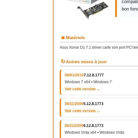
compatib
bon fon
■
Matériels
Asus Xonar D1 7.1 driver carte son port PCI te
↻
Autres mises à jour
08/01/2010
7.12.8.1777
Windows 7 x64 • Windows 7
Voir cette version →
06/11/2009
5.12.8.1773
Voir cette version →
06/11/2009
6.12.8.1773
Windows Vista x64 • Windows Vista