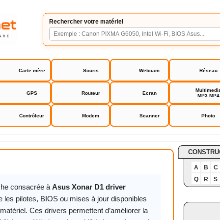
Rechercher votre matériel
Carte mère
Souris
Webcam
Réseau
Multimedi
GPS
Routeur
Ecran
MP3 MP4
Contrôleur
Modem
Scanner
Photo
 D1 driver
CONSTRU
A
B
C
Q
R
S
iche consacrée à
Asus Xonar D1 driver
 les pilotes, BIOS ou mises à jour disponibles
matériel. Ces drivers permettent d’améliorer la