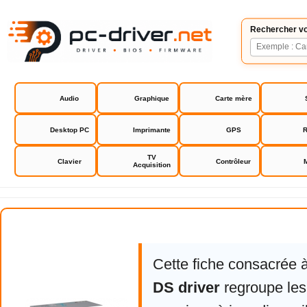
Rechercher vo
Audio
Graphique
Carte mère
Desktop PC
Imprimante
GPS
R
TV
Clavier
Contrôleur
Acquisition
Asus Xonar DS driver
Cette fiche consacrée 
DS driver
regroupe les