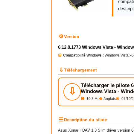
compatib
descript
⚙
Version
6.12.8.1773 Windows Vista - Window
⊞
Compatibilité Windows :
Windows Vista x6
⇩
Téléchargement
Télécharger le pilote 6
⇩
Windows Vista - Wind
💾
10,3 Mo
🌐
Anglais
📅
07/10/
☰
Description du pilote
Asus Xonar HDAV 1.3 Slim driver version 6