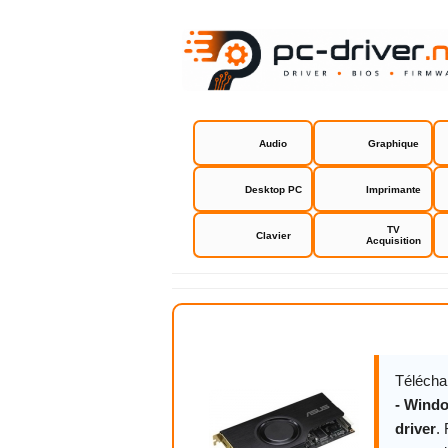
Audio
Graphique
Desktop PC
Imprimante
TV
Clavier
Acquisition
Asus Xonar
Télécha
- Windo
driver
.