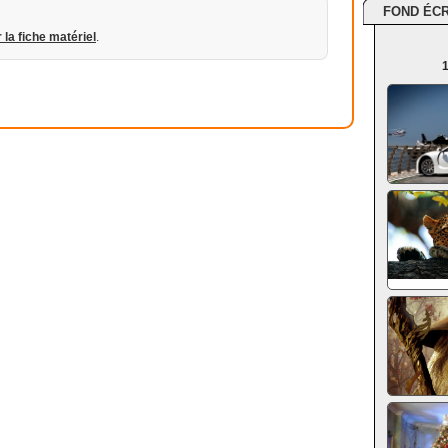
FOND ÉC
r la fiche matériel
.
1