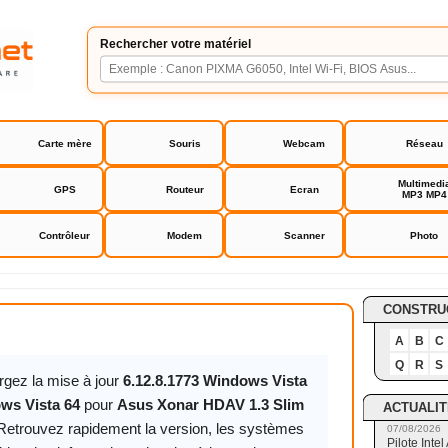
Rechercher votre matériel
Carte mère
Souris
Webcam
Réseau
Multimedi
GPS
Routeur
Ecran
MP3 MP4
Contrôleur
Modem
Scanner
Photo
 HDAV 1.3 Slim driver
CONSTRU
A
B
C
Q
R
S
rgez la mise à jour
6.12.8.1773 Windows Vista
ws Vista 64
pour
Asus Xonar HDAV 1.3 Slim
ACTUALIT
 Retrouvez rapidement la version, les systèmes
07/08/2026
Pilote Int