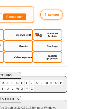
☾
Sombre
Notebook
CD DVD BRD
Tablette
a
Manette
Stockage
Tablette
Videoprojecteur
graphique
CTEURS
D
E
F
G
H
I
J
K
L
M
N
O
P
T
U
V
W
X
Y
Z
ÉS PILOTES
el Arc Graphics 32.0.101.8864 pour Windows