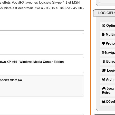
es effets VocalFX avec les logiciels Skype 4.1 et MSN
s Vista est désormais fixé à - 96 Db au lieu de - 45 Db -
LOGICIEL
🛠 Opti
🎬 Multi
🛡 Prote
🌐 Navig
📄 Burea
ows XP x64 - Windows Media Center Edition
🎓 Logic
💿 Archi
indows Vista 64
🎮 Jeux 
Rétro
💻 Déve