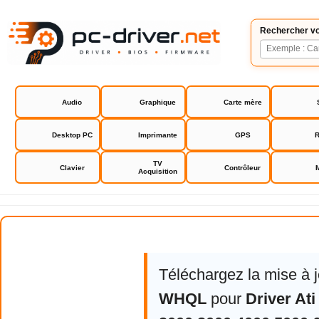
Rechercher vo
Audio
Graphique
Carte mère
Desktop PC
Imprimante
GPS
R
TV
Clavier
Contrôleur
Acquisition
Driver Ati Radeon HD 2000 3000 4
Téléchargez la mise à 
WHQL
pour
Driver At