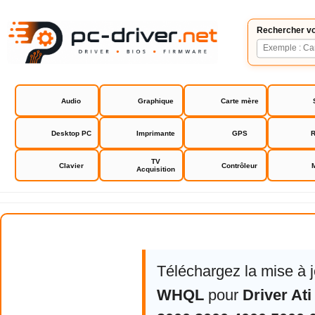
Rechercher vo
Audio
Graphique
Carte mère
Desktop PC
Imprimante
GPS
R
TV
Clavier
Contrôleur
Acquisition
Driver Ati Radeon HD 2000 3000 4
Téléchargez la mise à 
WHQL
pour
Driver At