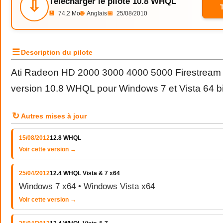
Télécharger le pilote 10.8 WHQL
⇩
💾
74,2 Mo
🌐
Anglais
📅
25/08/2010
☰
Description du pilote
Ati Radeon HD 2000 3000 4000 5000 Firestream d
version 10.8 WHQL pour Windows 7 et Vista 64 bi
↻
Autres mises à jour
15/08/2012
12.8 WHQL
Voir cette version →
25/04/2012
12.4 WHQL Vista & 7 x64
Windows 7 x64 • Windows Vista x64
Voir cette version →