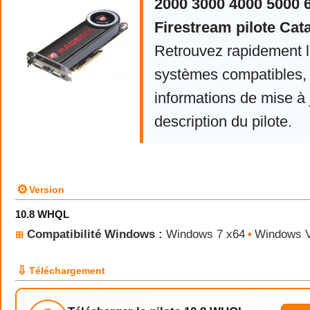
2000 3000 4000 5000 
Firestream pilote Cata
Retrouvez rapidement la
systèmes compatibles, 
informations de mise à j
description du pilote.
⚙
Version
10.8 WHQL
Compatibilité Windows :
Windows 7 x64
•
Windows V
⊞
⇩
Téléchargement