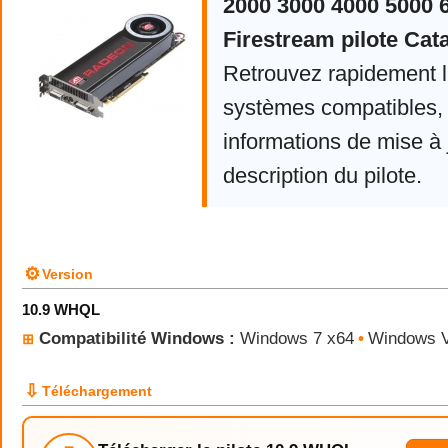
2000 3000 4000 5000 
Firestream pilote Cata
Retrouvez rapidement la
systèmes compatibles, 
informations de mise à j
description du pilote.
⚙
Version
10.9 WHQL
Compatibilité Windows :
Windows 7 x64
•
Windows V
⊞
⇩
Téléchargement