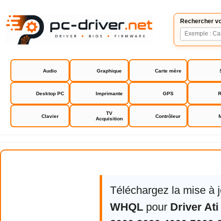
Rechercher vo
Audio
Graphique
Carte mère
Desktop PC
Imprimante
GPS
R
TV
Clavier
Contrôleur
Acquisition
Driver Ati Radeon HD 2000 3000 4
Téléchargez la mise à 
WHQL
pour
Driver At