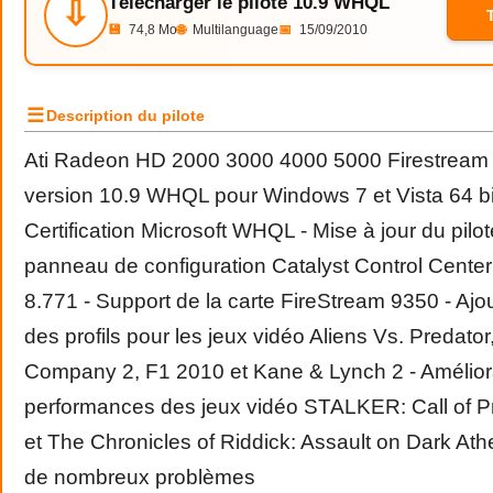
Télécharger le pilote 10.9 WHQL
⇩
💾
74,8 Mo
🌐
Multilanguage
📅
15/09/2010
☰
Description du pilote
Ati Radeon HD 2000 3000 4000 5000 Firestream d
version 10.9 WHQL pour Windows 7 et Vista 64 bit.
Certification Microsoft WHQL - Mise à jour du pilo
panneau de configuration Catalyst Control Cente
8.771 - Support de la carte FireStream 9350 - Ajou
des profils pour les jeux vidéo Aliens Vs. Predator,
Company 2, F1 2010 et Kane & Lynch 2 - Amélior
performances des jeux vidéo STALKER: Call of 
et The Chronicles of Riddick: Assault on Dark Ath
de nombreux problèmes