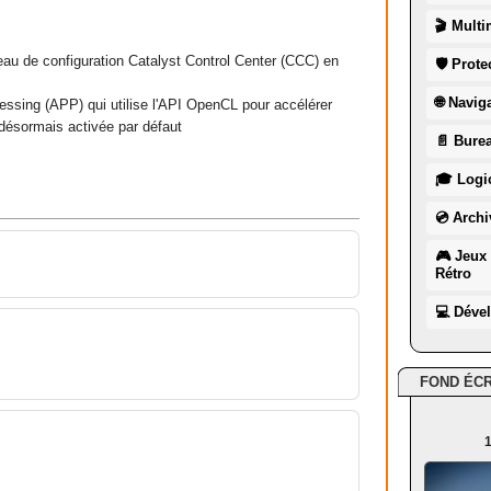
🎬 Multi
neau de configuration Catalyst Control Center (CCC) en
🛡 Prote
🌐 Navig
cessing (APP) qui utilise l'API OpenCL pour accélérer
 désormais activée par défaut
📄 Burea
🎓 Logic
💿 Archi
🎮 Jeux 
Rétro
💻 Déve
FOND ÉC
1