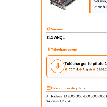
version
mise à j
⚙
Version
11.3 WHQL
⇩
Téléchargement
Télécharger le pilote
⇩
💾
70,7 Mo
🌐
Anglais
📅
29/03/
☰
Description du pilote
Ati Radeon HD 2000 3000 4000 5000 6000 Fi
Windows XP x64