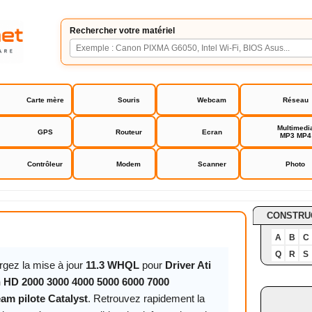
Rechercher votre matériel
Carte mère
Souris
Webcam
Réseau
Multimedi
GPS
Routeur
Ecran
MP3 MP4
Contrôleur
Modem
Scanner
Photo
Radeon HD 2000 3000 4000 5000 6000 7000 Firestream pilo
CONSTRU
A
B
C
Q
R
S
rgez la mise à jour
11.3 WHQL
pour
Driver Ati
 HD 2000 3000 4000 5000 6000 7000
eam pilote Catalyst
. Retrouvez rapidement la