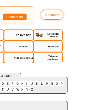
☾
Sombre
Notebook
CD DVD BRD
Tablette
a
Manette
Stockage
Tablette
Videoprojecteur
graphique
te Catalyst
CTEURS
D
E
F
G
H
I
J
K
L
M
N
O
P
T
U
V
W
X
Y
Z