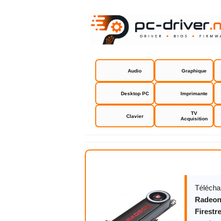
Audio
Graphique
Desktop PC
Imprimante
TV
Clavier
Acquisition
Driver Ati 
Télécha
Radeon
Firestr