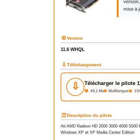
version
mise à j
⚙
Version
11.6 WHQL
⇩
Téléchargement
Télécharger le pilote
⇩
💾
49,1 Mo
🌐
Multilangue
📅
15/
☰
Description du pilote
Ati AMD Radeon HD 2000 3000 4000 5000 60
Windows XP et XP Media Center Edition