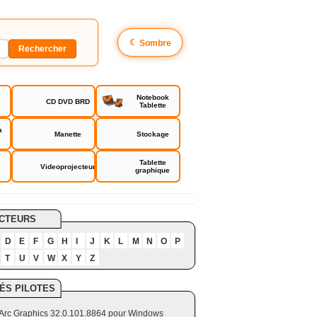
☾
Sombre
Notebook
CD DVD BRD
Tablette
a
Manette
Stockage
Tablette
Videoprojecteur
graphique
te Catalyst
CTEURS
D
E
F
G
H
I
J
K
L
M
N
O
P
T
U
V
W
X
Y
Z
ÉS PILOTES
el Arc Graphics 32.0.101.8864 pour Windows