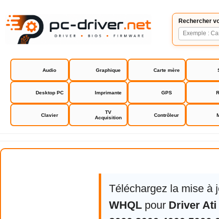
Rechercher vo
Audio
Graphique
Carte mère
Desktop PC
Imprimante
GPS
R
TV
Clavier
Contrôleur
Acquisition
Driver Ati Radeon HD 2000 3000 4
Téléchargez la mise à 
WHQL
pour
Driver At