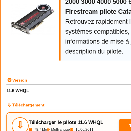
2000 3000 4000 5000 
Firestream pilote Cata
Retrouvez rapidement la
systèmes compatibles, 
informations de mise à j
description du pilote.
⚙
Version
11.6 WHQL
⇩
Téléchargement
Télécharger le pilote 11.6 WHQL
⇩
💾
78,7 Mo
🌐
Multilangue
📅
15/06/2011