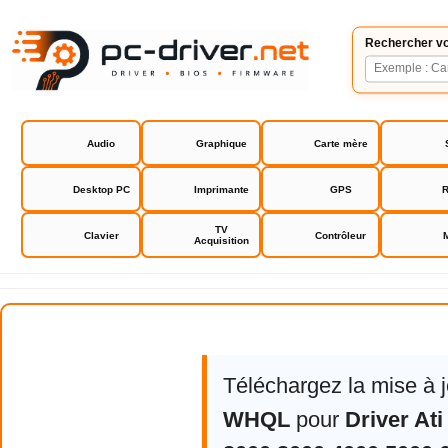
Rechercher vo
Audio
Graphique
Carte mère
Desktop PC
Imprimante
GPS
R
TV
Clavier
Contrôleur
Acquisition
Driver Ati Radeon HD 2000 3000 4
Téléchargez la mise à 
WHQL
pour
Driver At