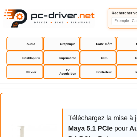
Rechercher vo
Audio
Graphique
Carte mère
Desktop PC
Imprimante
GPS
R
TV
Clavier
Contrôleur
Acquisition
Audiotrak Maya 5.1 PCIe
Téléchargez la mise à 
Maya 5.1 PCIe
pour
Au