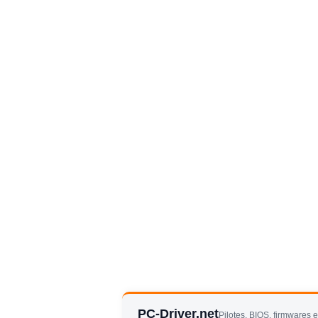
PC-Driver.net
Pilotes, BIOS, firmwares 