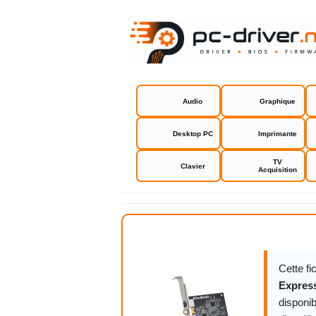
Audio
Graphique
Desktop PC
Imprimante
TV
Clavier
Acquisition
AverMedia 
Cette f
Expres
disponib