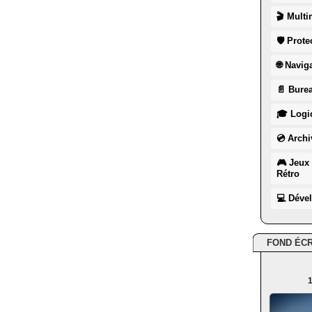
🎬 Multi
🛡 Prote
🌐 Navig
📄 Burea
🎓 Logic
💿 Archi
🎮 Jeux 
Rétro
💻 Déve
FOND ÉC
1