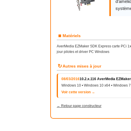
d’amélio
système
■
Matériels
AverMedia EZMaker SDK Express carte PCi 1x 
jour pilotes et driver PC Windows
↻
Autres mises à jour
08/03/2016
10.2.x.116 AverMedia EZMake
Windows 10 • Windows 10 x64 • Windows 7
Voir cette version →
← Retour page constructeur