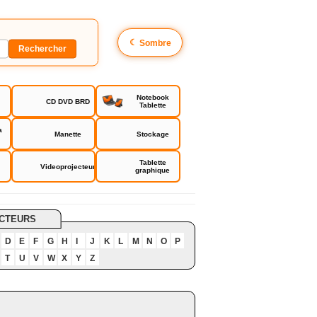
☾
Sombre
Notebook
CD DVD BRD
Tablette
a
Manette
Stockage
Tablette
Videoprojecteur
graphique
CTEURS
D
E
F
G
H
I
J
K
L
M
N
O
P
T
U
V
W
X
Y
Z