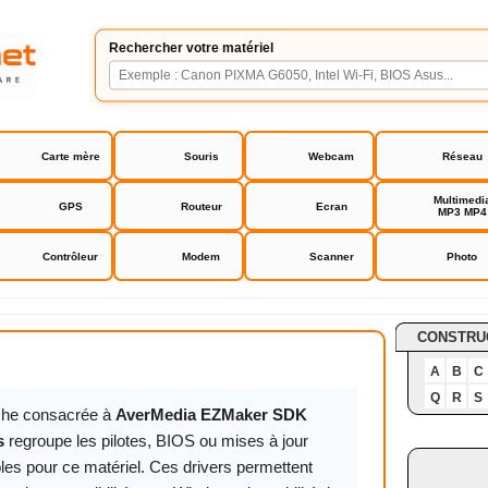
Rechercher votre matériel
Carte mère
Souris
Webcam
Réseau
Multimedi
GPS
Routeur
Ecran
MP3 MP4
Contrôleur
Modem
Scanner
Photo
EZMaker SDK Express
CONSTRU
A
B
C
Q
R
S
iche consacrée à
AverMedia EZMaker SDK
s
regroupe les pilotes, BIOS ou mises à jour
les pour ce matériel. Ces drivers permettent