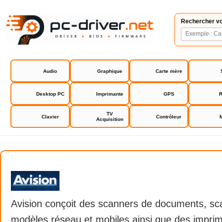
Rechercher vo
Audio
Graphique
Carte mère
Desktop PC
Imprimante
GPS
R
TV
Clavier
Contrôleur
Acquisition
Avision
Avision conçoit des scanners de documents, sca
modèles réseau et mobiles ainsi que des impri