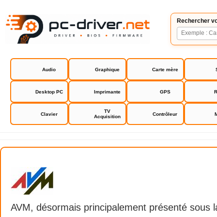
Rechercher vo
Audio
Graphique
Carte mère
Desktop PC
Imprimante
GPS
R
TV
Clavier
Contrôleur
Acquisition
AVM FRITZ!
AVM, désormais principalement présenté sous 