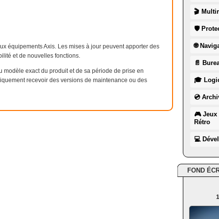
🎬 Multi
🛡 Prote
🌐 Navig
 aux équipements Axis. Les mises à jour peuvent apporter des
ilité et de nouvelles fonctions.
📄 Burea
 modèle exact du produit et de sa période de prise en
🎓 Logic
niquement recevoir des versions de maintenance ou des
💿 Archi
🎮 Jeux 
Rétro
💻 Déve
FOND ÉC
1