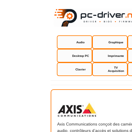
Audio
Graphique
Desktop PC
Imprimante
TV
Clavier
Acquisition
Axis Comm
Axis Communications conçoit des camér
audio, contrôleurs d’accès et solutions 