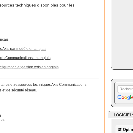
ressources techniques disponibles pour les
ançais
s Axis par modèle en anglais
s Axis Communications en anglais
figuration et gestion Axis en anglais
r
ilitaires et ressources techniques Axis Communications
 et de sécurité réseau.
LOGICIEL
u
ges
🛠 Opti