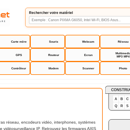
Rechercher votre matériel
Carte mère
Souris
Webcam
Réseau
Multimedi
GPS
Routeur
Ecran
MP3 MP4
Contrôleur
Modem
Scanner
Photo
unications
CONSTRU
A
B
C
Q
R
S
as réseau, encodeurs vidéo, interphones, systèmes
de vidéosurveillance IP. Retrouvez les firmwares AXIS