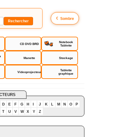
☾
Sombre
Notebook
CD DVD BRD
Tablette
a
Manette
Stockage
Tablette
Videoprojecteur
graphique
CTEURS
D
E
F
G
H
I
J
K
L
M
N
O
P
T
U
V
W
X
Y
Z