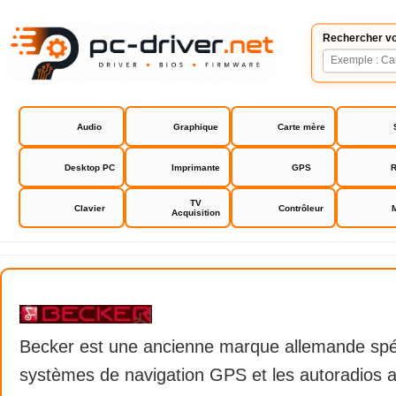
Rechercher vo
Audio
Graphique
Carte mère
Desktop PC
Imprimante
GPS
R
TV
Clavier
Contrôleur
Acquisition
Becker
Becker est une ancienne marque allemande spéc
systèmes de navigation GPS et les autoradios 