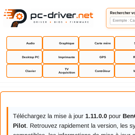
Rechercher vo
Audio
Graphique
Carte mère
Desktop PC
Imprimante
GPS
R
TV
Clavier
Contrôleur
Acquisition
BenQ Display Pilot
Téléchargez la mise à jour
1.11.0.0
pour
Ben
Pilot
. Retrouvez rapidement la version, les 