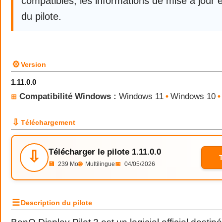
compatibles, les informations de mise à jour e
du pilote.
⚙
Version
1.11.0.0
Compatibilité Windows :
Windows 11
•
Windows 10
•
⊞
⇩
Téléchargement
Télécharger le pilote 1.11.0.0
⇩
💾
239 Mo
🌐
Multilingue
📅
04/05/2026
☰
Description du pilote