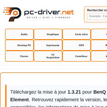
Rechercher vo
Audio
Graphique
Carte mère
Desktop PC
Imprimante
GPS
R
TV
Clavier
Contrôleur
Acquisition
BenQ Palette Master Element
Téléchargez la mise à jour
1.3.21
pour
BenQ 
Element
. Retrouvez rapidement la version, 