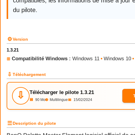
compatibles, les informations de mise à jour e
du pilote.
⚙
Version
1.3.21
Compatibilité Windows :
Windows 11
•
Windows 10
•
⊞
⇩
Téléchargement
Télécharger le pilote 1.3.21
⇩
💾
90 Mo
🌐
Multilingue
📅
15/02/2024
☰
Description du pilote