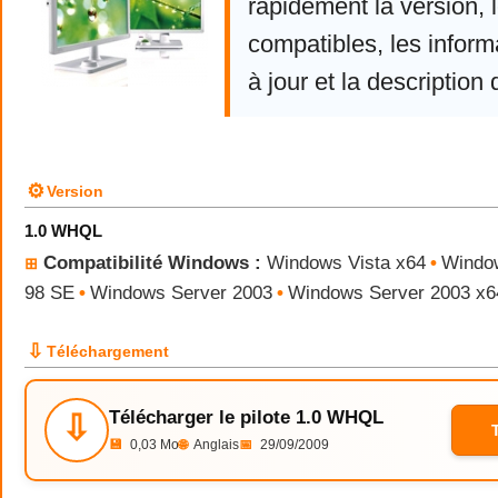
rapidement la version,
compatibles, les infor
à jour et la description 
⚙
Version
1.0 WHQL
Compatibilité Windows :
Windows Vista x64
•
Windo
⊞
98 SE
•
Windows Server 2003
•
Windows Server 2003 x6
⇩
Téléchargement
Télécharger le pilote 1.0 WHQL
⇩
💾
0,03 Mo
🌐
Anglais
📅
29/09/2009