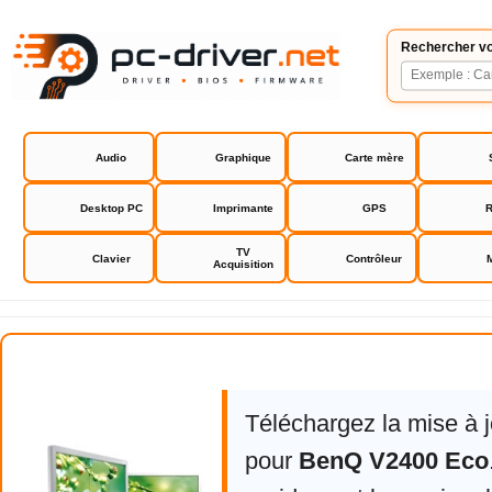
Rechercher vo
Audio
Graphique
Carte mère
Desktop PC
Imprimante
GPS
R
TV
Clavier
Contrôleur
Acquisition
BenQ V2400 Eco
Téléchargez la mise à 
pour
BenQ V2400 Eco