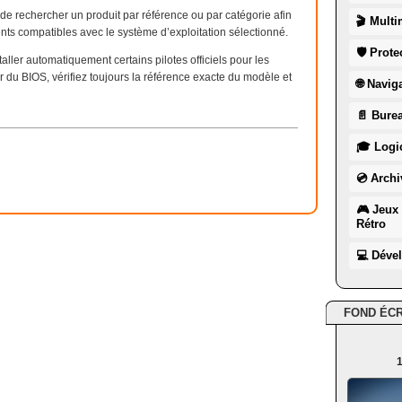
 rechercher un produit par référence ou par catégorie afin
🎬 Multi
ments compatibles avec le système d’exploitation sélectionné.
🛡 Prote
ller automatiquement certains pilotes officiels pour les
 du BIOS, vérifiez toujours la référence exacte du modèle et
🌐 Navig
📄 Burea
🎓 Logic
💿 Archi
🎮 Jeux 
Rétro
💻 Déve
FOND ÉC
1