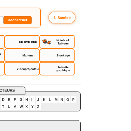
☾
Sombre
Notebook
CD DVD BRD
Tablette
a
Manette
Stockage
Tablette
Videoprojecteur
graphique
CTEURS
D
E
F
G
H
I
J
K
L
M
N
O
P
T
U
V
W
X
Y
Z