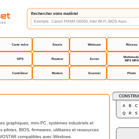
Rechercher votre matériel
Carte mère
Souris
Webcam
Réseau
Multimedi
GPS
Routeur
Ecran
MP3 MP4
Contrôleur
Modem
Scanner
Photo
CONSTRU
A
B
C
Q
R
S
es graphiques, mini-PC, systèmes industriels et
pilotes, BIOS, firmwares, utilitaires et ressources
ts BIOSTAR compatibles avec Windows.