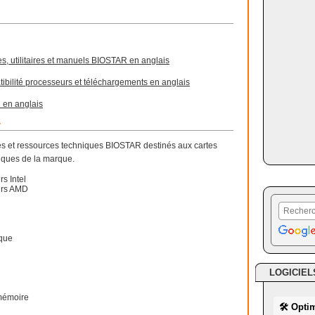
s, utilitaires et manuels BIOSTAR en anglais
ibilité processeurs et téléchargements en anglais
 en anglais
r
aires et ressources techniques BIOSTAR destinés aux cartes
iques de la marque.
s Intel
urs AMD
ique
LOGICIEL
 mémoire
🛠 Opti