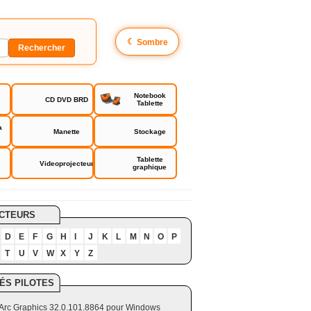
☾
Sombre
Notebook
CD DVD BRD
Tablette
a
Manette
Stockage
Tablette
Videoprojecteur
graphique
CTEURS
D
E
F
G
H
I
J
K
L
M
N
O
P
T
U
V
W
X
Y
Z
ÉS PILOTES
el Arc Graphics 32.0.101.8864 pour Windows