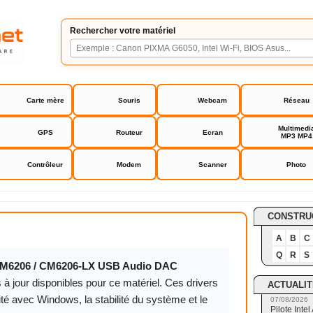
Rechercher votre matériel
Carte mère
Souris
Webcam
Réseau
Multimedi
GPS
Routeur
Ecran
MP3 MP4
Contrôleur
Modem
Scanner
Photo
6206 / CM6206-LX USB Audio DAC
CONSTRU
A
B
C
Q
R
S
M6206 / CM6206-LX USB Audio DAC
 à jour disponibles pour ce matériel. Ces drivers
ACTUALIT
ité avec Windows, la stabilité du système et le
07/08/2026
Pilote Int