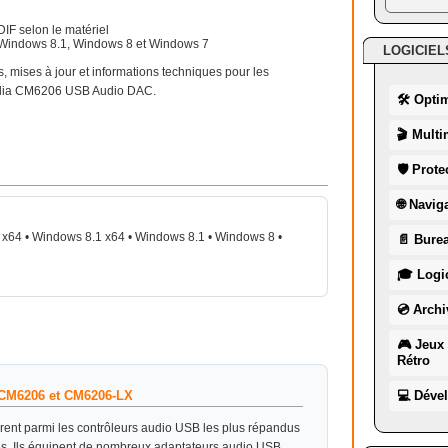
IF selon le matériel
Windows 8.1, Windows 8 et Windows 7
LOGICIEL
s, mises à jour et informations techniques pour les
edia CM6206 USB Audio DAC.
🛠 Opti
🎬 Multi
🛡 Prote
🌐 Navig
x64 • Windows 8.1 x64 • Windows 8.1 • Windows 8 •
📄 Burea
🎓 Logic
💿 Archi
🎮 Jeux 
Rétro
 CM6206 et CM6206-LX
💻 Déve
nt parmi les contrôleurs audio USB les plus répandus
s. Ils équipent de nombreux adaptateurs audio USB