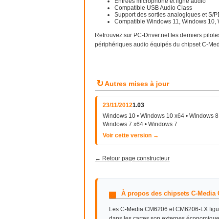
Entrées microphone et ligne audio
Compatible USB Audio Class
Support des sorties analogiques et S/PD
Compatible Windows 11, Windows 10, 
Retrouvez sur PC-Driver.net les derniers pilote
périphériques audio équipés du chipset C-M
↻
Autres mises à jour
23/11/2012
1.03
Windows 10 • Windows 10 x64 • Windows 8 
Windows 7 x64 • Windows 7
Voir cette version →
← Retour page constructeur
À propos des chipsets C-Media
Les C-Media CM6206 et CM6206-LX figure
dans les cartes son externes économique