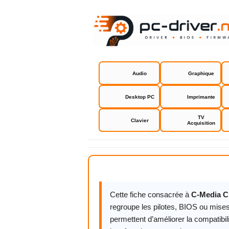
Audio
Graphique
Desktop PC
Imprimante
TV
Clavier
Acquisition
C-Media CM
Cette fiche consacrée à
C-Media C
regroupe les pilotes, BIOS ou mises
permettent d’améliorer la compatibil