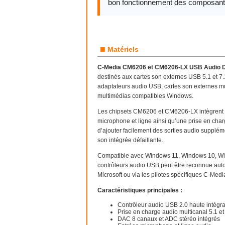
bon fonctionnement des composant
■
Matériels
C-Media CM6206 et CM6206-LX USB Audio
destinés aux cartes son externes USB 5.1 et 7
adaptateurs audio USB, cartes son externes mu
multimédias compatibles Windows.
Les chipsets CM6206 et CM6206-LX intègrent d
microphone et ligne ainsi qu’une prise en charg
d’ajouter facilement des sorties audio supplém
son intégrée défaillante.
Compatible avec Windows 11, Windows 10, Win
contrôleurs audio USB peut être reconnue aut
Microsoft ou via les pilotes spécifiques C-Medi
Caractéristiques principales :
Contrôleur audio USB 2.0 haute intégra
Prise en charge audio multicanal 5.1 et
DAC 8 canaux et ADC stéréo intégrés